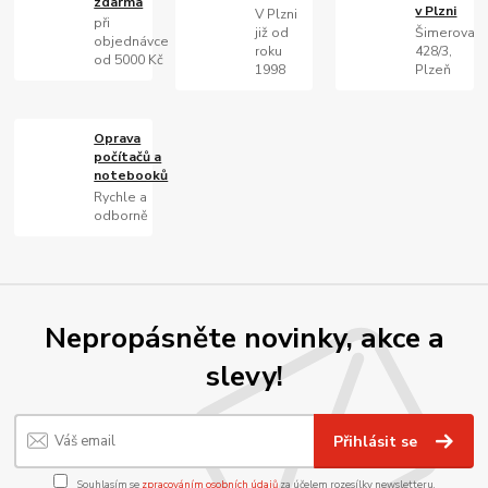
zdarma
v Plzni
V Plzni
při
již od
Šimerova
objednávce
roku
428/3,
od 5000 Kč
1998
Plzeň
Oprava
počítačů a
notebooků
Rychle a
odborně
Nepropásněte novinky, akce a
slevy!
Přihlásit se
Souhlasím se
zpracováním osobních údajů
za účelem rozesílky newsletteru.