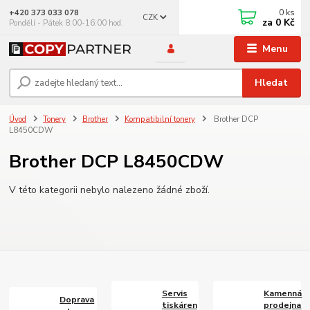
0
ks
+420 373 033 078
CZK
za
0 Kč
Pondělí - Pátek 8:00-16:00 hod.
Menu
Hledat
Úvod
Tonery
Brother
Kompatibilní tonery
Brother DCP
L8450CDW
Brother DCP L8450CDW
V této kategorii nebylo nalezeno žádné zboží.
Servis
Kamenná
Doprava
tiskáren
prodejna