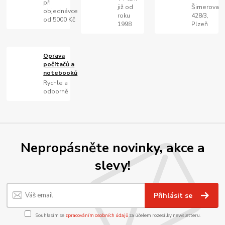
při
již od
Šimerova
objednávce
roku
428/3,
od 5000 Kč
1998
Plzeň
Oprava
počítačů a
notebooků
Rychle a
odborně
Nepropásněte novinky, akce a
slevy!
Přihlásit se
Souhlasím se
zpracováním osobních údajů
za účelem rozesílky newsletteru.