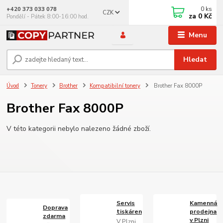
0
ks
+420 373 033 078
CZK
za
0 Kč
Pondělí - Pátek 8:00-16:00 hod.
Menu
Hledat
Úvod
Tonery
Brother
Kompatibilní tonery
Brother Fax 8000P
Brother Fax 8000P
V této kategorii nebylo nalezeno žádné zboží.
Servis
Kamenná
Doprava
tiskáren
prodejna
zdarma
v Plzni
V Plzni