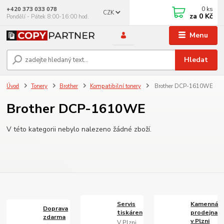
0
ks
+420 373 033 078
CZK
za
0 Kč
Pondělí - Pátek 8:00-16:00 hod.
Menu
Hledat
Úvod
Tonery
Brother
Kompatibilní tonery
Brother DCP-1610WE
Brother DCP-1610WE
V této kategorii nebylo nalezeno žádné zboží.
Servis
Kamenná
Doprava
tiskáren
prodejna
zdarma
v Plzni
V Plzni