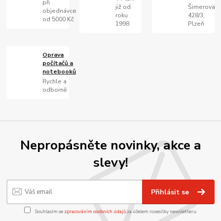
při
již od
Šimerova
objednávce
roku
428/3,
od 5000 Kč
1998
Plzeň
Oprava
počítačů a
notebooků
Rychle a
odborně
Nepropásněte novinky, akce a
slevy!
Přihlásit se
Souhlasím se
zpracováním osobních údajů
za účelem rozesílky newsletteru.