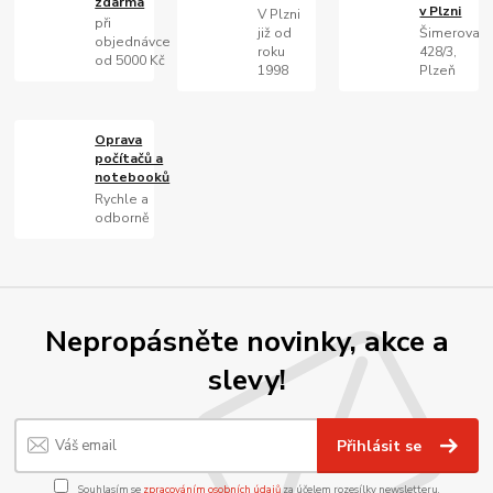
zdarma
v Plzni
V Plzni
při
již od
Šimerova
objednávce
roku
428/3,
od 5000 Kč
1998
Plzeň
Oprava
počítačů a
notebooků
Rychle a
odborně
Nepropásněte novinky, akce a
slevy!
Přihlásit se
Souhlasím se
zpracováním osobních údajů
za účelem rozesílky newsletteru.