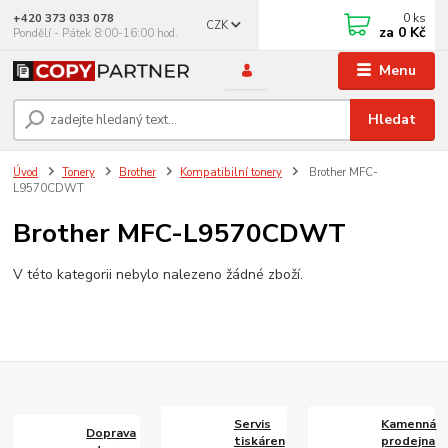
0
ks
+420 373 033 078
CZK
za
0 Kč
Pondělí - Pátek 8:00-16:00 hod.
Menu
Hledat
Úvod
Tonery
Brother
Kompatibilní tonery
Brother MFC-
L9570CDWT
Brother MFC-L9570CDWT
V této kategorii nebylo nalezeno žádné zboží.
Servis
Kamenná
Doprava
tiskáren
prodejna