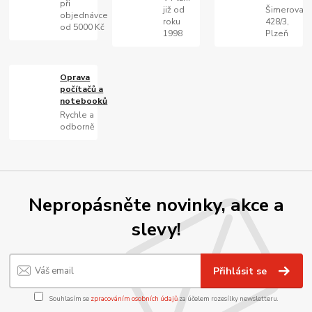
při
již od
Šimerova
objednávce
roku
428/3,
od 5000 Kč
1998
Plzeň
Oprava
počítačů a
notebooků
Rychle a
odborně
Nepropásněte novinky, akce a
slevy!
Přihlásit se
Souhlasím se
zpracováním osobních údajů
za účelem rozesílky newsletteru.