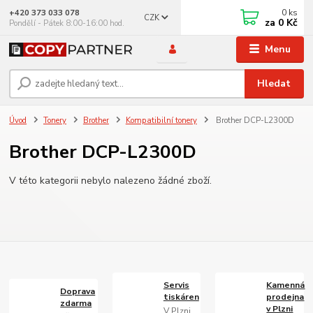
0
ks
+420 373 033 078
CZK
za
0 Kč
Pondělí - Pátek 8:00-16:00 hod.
Menu
Hledat
Úvod
Tonery
Brother
Kompatibilní tonery
Brother DCP-L2300D
Brother DCP-L2300D
V této kategorii nebylo nalezeno žádné zboží.
Servis
Kamenná
Doprava
tiskáren
prodejna
zdarma
v Plzni
V Plzni