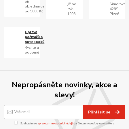
při
již od
Šimerova
objednávce
roku
428/3,
od 5000 Kč
1998
Plzeň
Oprava
počítačů a
notebooků
Rychle a
odborně
Nepropásněte novinky, akce a
slevy!
Přihlásit se
Souhlasím se
zpracováním osobních údajů
za účelem rozesílky newsletteru.