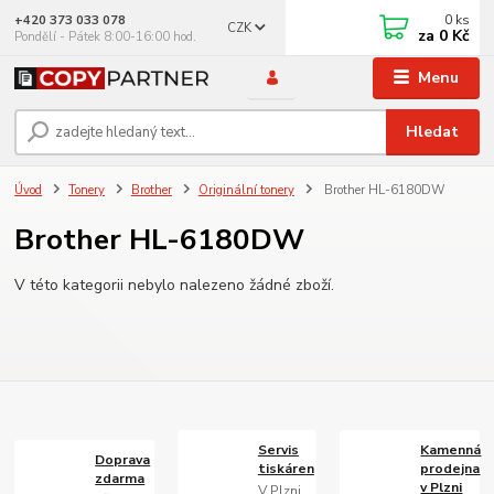
0
ks
+420 373 033 078
CZK
za
0 Kč
Pondělí - Pátek 8:00-16:00 hod.
Menu
Hledat
Úvod
Tonery
Brother
Originální tonery
Brother HL-6180DW
Brother HL-6180DW
V této kategorii nebylo nalezeno žádné zboží.
Servis
Kamenná
Doprava
tiskáren
prodejna
zdarma
v Plzni
V Plzni