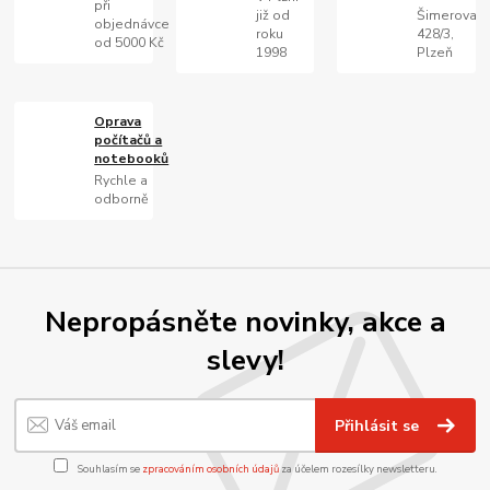
při
již od
Šimerova
objednávce
roku
428/3,
od 5000 Kč
1998
Plzeň
Oprava
počítačů a
notebooků
Rychle a
odborně
Nepropásněte novinky, akce a
slevy!
Přihlásit se
Souhlasím se
zpracováním osobních údajů
za účelem rozesílky newsletteru.