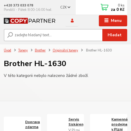
0
ks
+420 373 033 078
CZK
za
0 Kč
Pondělí - Pátek 8:00-16:00 hod.
Menu
Hledat
Úvod
Tonery
Brother
Originální tonery
Brother HL-1630
Brother HL-1630
V této kategorii nebylo nalezeno žádné zboží.
Servis
Kamenná
Doprava
tiskáren
prodejna
zdarma
v Plzni
V Plzni