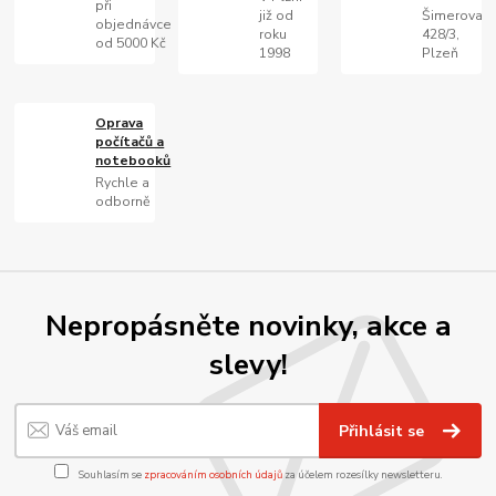
při
již od
Šimerova
objednávce
roku
428/3,
od 5000 Kč
1998
Plzeň
Oprava
počítačů a
notebooků
Rychle a
odborně
Nepropásněte novinky, akce a
slevy!
Přihlásit se
Souhlasím se
zpracováním osobních údajů
za účelem rozesílky newsletteru.