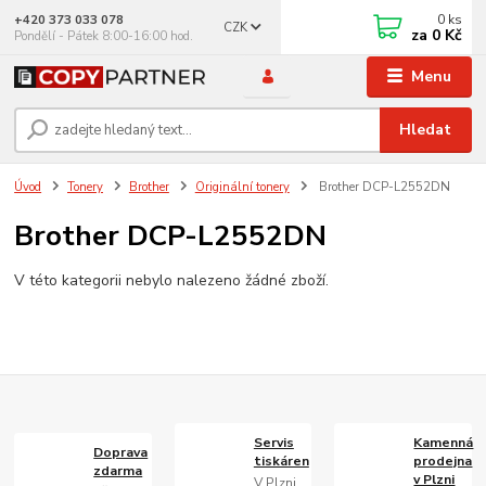
0
ks
+420 373 033 078
CZK
za
0 Kč
Pondělí - Pátek 8:00-16:00 hod.
Menu
Hledat
Úvod
Tonery
Brother
Originální tonery
Brother DCP-L2552DN
Brother DCP-L2552DN
V této kategorii nebylo nalezeno žádné zboží.
Servis
Kamenná
Doprava
tiskáren
prodejna
zdarma
v Plzni
V Plzni