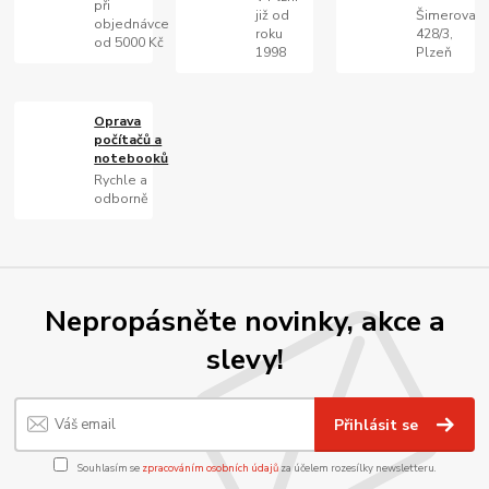
při
již od
Šimerova
objednávce
roku
428/3,
od 5000 Kč
1998
Plzeň
Oprava
počítačů a
notebooků
Rychle a
odborně
Nepropásněte novinky, akce a
slevy!
Přihlásit se
Souhlasím se
zpracováním osobních údajů
za účelem rozesílky newsletteru.