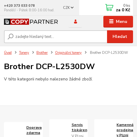
0
ks
+420 373 033 078
CZK
za
0 Kč
Pondělí - Pátek 8:00-16:00 hod.
Menu
Hledat
Úvod
Tonery
Brother
Originální tonery
Brother DCP-L2530DW
Brother DCP-L2530DW
V této kategorii nebylo nalezeno žádné zboží.
Servis
Kamenná
Doprava
tiskáren
prodejna
zdarma
v Plzni
V Plzni