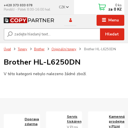
0
ks
+420 373 033 078
CZK
za
0 Kč
Pondělí - Pátek 8:00-16:00 hod.
Menu
Hledat
Úvod
Tonery
Brother
Originální tonery
Brother HL-L6250DN
Brother HL-L6250DN
V této kategorii nebylo nalezeno žádné zboží.
Servis
Kamenná
Doprava
tiskáren
prodejna
zdarma
v Plzni
V Plzni