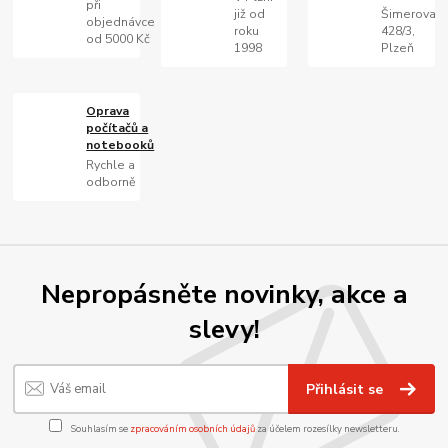
při
již od
Šimerova
objednávce
roku
428/3,
od 5000 Kč
1998
Plzeň
Oprava
počítačů a
notebooků
Rychle a
odborně
Nepropásněte novinky, akce a
slevy!
Přihlásit se
Souhlasím se
zpracováním osobních údajů
za účelem rozesílky newsletteru.