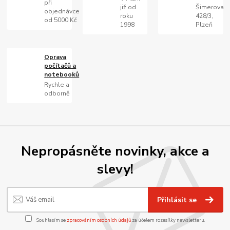
při
již od
Šimerova
objednávce
roku
428/3,
od 5000 Kč
1998
Plzeň
Oprava
počítačů a
notebooků
Rychle a
odborně
Nepropásněte novinky, akce a
slevy!
Přihlásit se
Souhlasím se
zpracováním osobních údajů
za účelem rozesílky newsletteru.