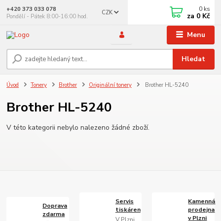
0
ks
+420 373 033 078
CZK
za
0 Kč
Pondělí - Pátek 8:00-16:00 hod.
Menu
Hledat
Úvod
Tonery
Brother
Originální tonery
Brother HL-5240
Brother HL-5240
V této kategorii nebylo nalezeno žádné zboží.
Servis
Kamenná
Doprava
tiskáren
prodejna
zdarma
v Plzni
V Plzni