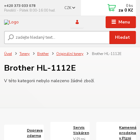
0
ks
+420 373 033 078
CZK
za
0 Kč
Pondělí - Pátek 8:00-16:00 hod.
Menu
Hledat
Úvod
Tonery
Brother
Originální tonery
Brother HL-1112E
Brother HL-1112E
V této kategorii nebylo nalezeno žádné zboží.
Servis
Kamenná
Doprava
tiskáren
prodejna
zdarma
v Plzni
V Plzni