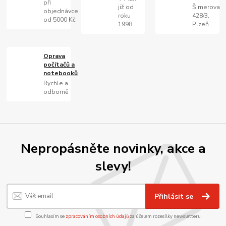
při
již od
Šimerova
objednávce
roku
428/3,
od 5000 Kč
1998
Plzeň
Oprava
počítačů a
notebooků
Rychle a
odborně
Nepropásněte novinky, akce a
slevy!
Přihlásit se
Souhlasím se
zpracováním osobních údajů
za účelem rozesílky newsletteru.