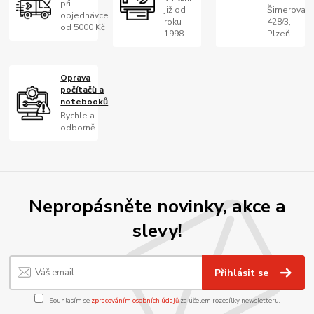
při
již od
Šimerova
objednávce
roku
428/3,
od 5000 Kč
1998
Plzeň
Oprava
počítačů a
notebooků
Rychle a
odborně
Nepropásněte novinky, akce a
slevy!
Přihlásit se
Souhlasím se
zpracováním osobních údajů
za účelem rozesílky newsletteru.