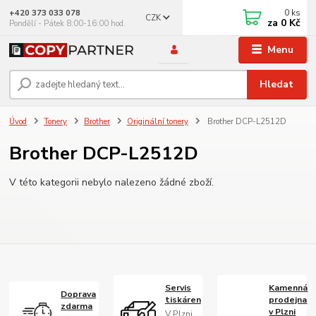
0
ks
+420 373 033 078
CZK
za
0 Kč
Pondělí - Pátek 8:00-16:00 hod.
Menu
Hledat
Úvod
Tonery
Brother
Originální tonery
Brother DCP-L2512D
Brother DCP-L2512D
V této kategorii nebylo nalezeno žádné zboží.
Servis
Kamenná
Doprava
tiskáren
prodejna
zdarma
v Plzni
V Plzni