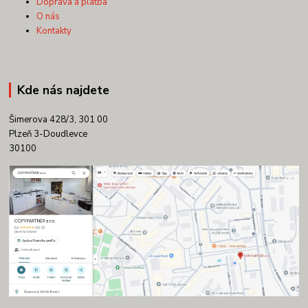
Doprava a platba
O nás
Kontakty
Kde nás najdete
Šimerova 428/3, 301 00
Plzeň 3-Doudlevce
30100