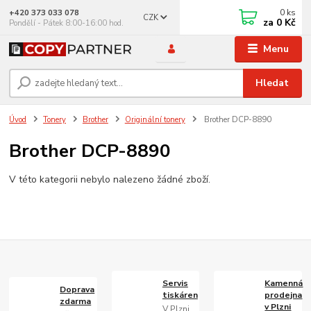
0
ks
+420 373 033 078
CZK
za
0 Kč
Pondělí - Pátek 8:00-16:00 hod.
Menu
Hledat
Úvod
Tonery
Brother
Originální tonery
Brother DCP-8890
Brother DCP-8890
V této kategorii nebylo nalezeno žádné zboží.
Servis
Kamenná
Doprava
tiskáren
prodejna
zdarma
v Plzni
V Plzni