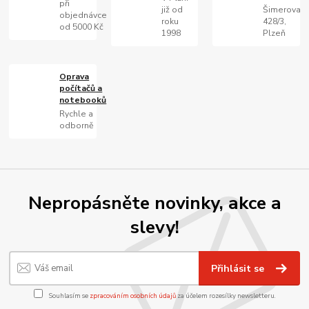
při
již od
Šimerova
objednávce
roku
428/3,
od 5000 Kč
1998
Plzeň
Oprava
počítačů a
notebooků
Rychle a
odborně
Nepropásněte novinky, akce a
slevy!
Přihlásit se
Souhlasím se
zpracováním osobních údajů
za účelem rozesílky newsletteru.