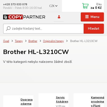
0
ks
+420 373 033 078
CZK
za
0 Kč
Pondělí - Pátek 8:00-16:00 hod.
Menu
Hledat
Úvod
Tonery
Brother
Originální tonery
Brother HL-L3210CW
Brother HL-L3210CW
V této kategorii nebylo nalezeno žádné zboží.
Servis
Kamenná
Doprava
tiskáren
prodejna
zdarma
v Plzni
V Plzni