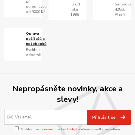
při
již od
Šimerova
objednávce
roku
428/3,
od 5000 Kč
1998
Plzeň
Oprava
počítačů a
notebooků
Rychle a
odborně
Nepropásněte novinky, akce a
slevy!
Přihlásit se
Souhlasím se
zpracováním osobních údajů
za účelem rozesílky newsletteru.