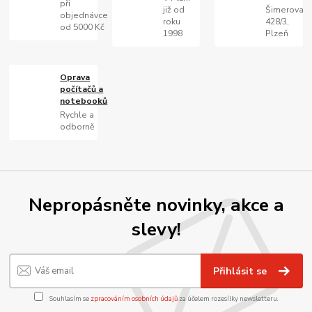
při
již od
Šimerova
objednávce
roku
428/3,
od 5000 Kč
1998
Plzeň
Oprava
počítačů a
notebooků
Rychle a
odborně
Nepropásněte novinky, akce a
slevy!
Přihlásit se
Souhlasím se
zpracováním osobních údajů
za účelem rozesílky newsletteru.