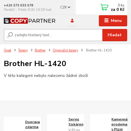
0
ks
+420 373 033 078
CZK
za
0 Kč
Pondělí - Pátek 8:00-16:00 hod.
Menu
Hledat
Úvod
Tonery
Brother
Originální tonery
Brother HL-1420
Brother HL-1420
V této kategorii nebylo nalezeno žádné zboží.
Servis
Kamenná
Doprava
tiskáren
prodejna
zdarma
v Plzni
V Plzni