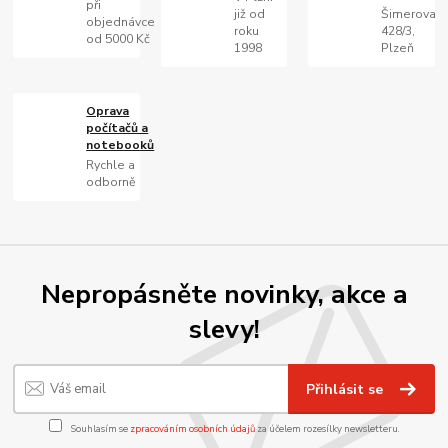
při
již od
Šimerova
objednávce
roku
428/3,
od 5000 Kč
1998
Plzeň
Oprava
počítačů a
notebooků
Rychle a
odborně
Nepropásněte novinky, akce a
slevy!
Přihlásit se
Souhlasím se
zpracováním osobních údajů
za účelem rozesílky newsletteru.