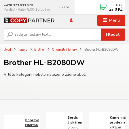
0
ks
+420 373 033 078
CZK
za
0 Kč
Pondělí - Pátek 8:00-16:00 hod.
Menu
Hledat
Úvod
Tonery
Brother
Originální tonery
Brother HL-B2080DW
Brother HL-B2080DW
V této kategorii nebylo nalezeno žádné zboží.
Servis
Kamenná
Doprava
tiskáren
prodejna
zdarma
v Plzni
V Plzni