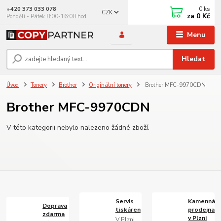
0
ks
+420 373 033 078
CZK
za
0 Kč
Pondělí - Pátek 8:00-16:00 hod.
Menu
Hledat
Úvod
Tonery
Brother
Originální tonery
Brother MFC-9970CDN
Brother MFC-9970CDN
V této kategorii nebylo nalezeno žádné zboží.
Servis
Kamenná
Doprava
tiskáren
prodejna
zdarma
v Plzni
V Plzni