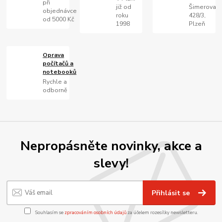
při
již od
Šimerova
objednávce
roku
428/3,
od 5000 Kč
1998
Plzeň
Oprava
počítačů a
notebooků
Rychle a
odborně
Nepropásněte novinky, akce a
slevy!
Přihlásit se
Souhlasím se
zpracováním osobních údajů
za účelem rozesílky newsletteru.