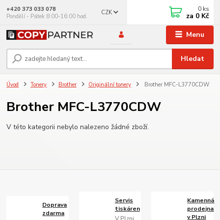
0
ks
+420 373 033 078
CZK
za
0 Kč
Pondělí - Pátek 8:00-16:00 hod.
Menu
Hledat
Úvod
Tonery
Brother
Originální tonery
Brother MFC-L3770CDW
Brother MFC-L3770CDW
V této kategorii nebylo nalezeno žádné zboží.
Servis
Kamenná
Doprava
tiskáren
prodejna
zdarma
v Plzni
V Plzni