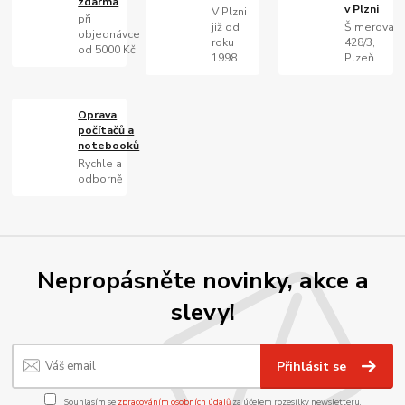
zdarma
v Plzni
V Plzni
při
již od
Šimerova
objednávce
roku
428/3,
od 5000 Kč
1998
Plzeň
Oprava
počítačů a
notebooků
Rychle a
odborně
Nepropásněte novinky, akce a
slevy!
Přihlásit se
Souhlasím se
zpracováním osobních údajů
za účelem rozesílky newsletteru.