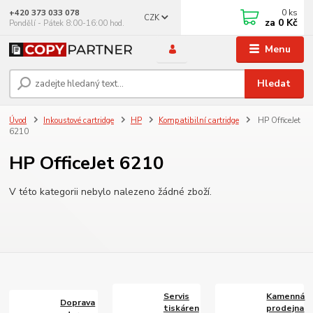
0
ks
+420 373 033 078
CZK
za
0 Kč
Pondělí - Pátek 8:00-16:00 hod.
Menu
Hledat
Úvod
Inkoustové cartridge
HP
Kompatibilní cartridge
HP OfficeJet
6210
HP OfficeJet 6210
V této kategorii nebylo nalezeno žádné zboží.
Servis
Kamenná
Doprava
tiskáren
prodejna