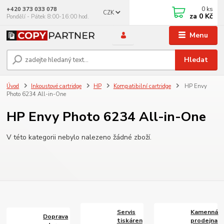
0
ks
+420 373 033 078
CZK
za
0 Kč
Pondělí - Pátek 8:00-16:00 hod.
Menu
Hledat
Úvod
Inkoustové cartridge
HP
Kompatibilní cartridge
HP Envy
Photo 6234 All-in-One
HP Envy Photo 6234 All-in-One
V této kategorii nebylo nalezeno žádné zboží.
Servis
Kamenná
Doprava
tiskáren
prodejna