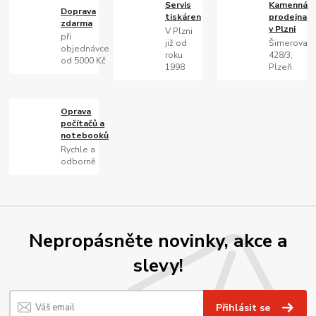
Servis
Kamenná
Doprava
tiskáren
prodejna
zdarma
v Plzni
V Plzni
při
již od
Šimerova
objednávce
roku
428/3,
od 5000 Kč
1998
Plzeň
Oprava
počítačů a
notebooků
Rychle a
odborně
Nepropásněte novinky, akce a
slevy!
Přihlásit se