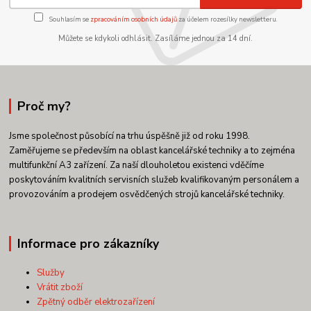
Souhlasím se
zpracováním osobních údajů
za účelem rozesílky newsletteru.
Můžete se kdykoli odhlásit. Zasíláme jednou za 14 dní.
Proč my?
Jsme společnost působící na trhu úspěšně již od roku 1998.
Zaměřujeme se především na oblast kancelářské techniky a to zejména
multifunkční A3 zařízení. Za naší dlouholetou existenci vděčíme
poskytováním kvalitních servisních služeb kvalifikovaným personálem a
provozováním a prodejem osvědčených strojů kancelářské techniky.
Informace pro zákazníky
Služby
Vrátit zboží
Zpětný odběr elektrozařízení