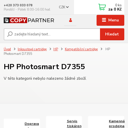
0
ks
+420 373 033 078
CZK
za
0 Kč
Pondělí - Pátek 8:00-16:00 hod.
Menu
Hledat
Úvod
Inkoustové cartridge
HP
Kompatibilní cartridge
HP
Photosmart D7355
HP Photosmart D7355
V této kategorii nebylo nalezeno žádné zboží.
Servis
Kamenná
Doprava
tiskáren
prodejna