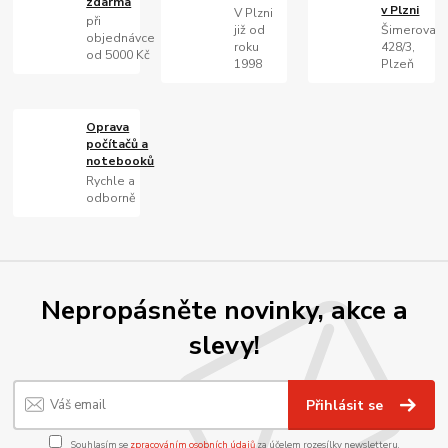
zdarma
v Plzni
V Plzni
při
již od
Šimerova
objednávce
roku
428/3,
od 5000 Kč
1998
Plzeň
Oprava
počítačů a
notebooků
Rychle a
odborně
Nepropásněte novinky, akce a
slevy!
Přihlásit se
Souhlasím se
zpracováním osobních údajů
za účelem rozesílky newsletteru.