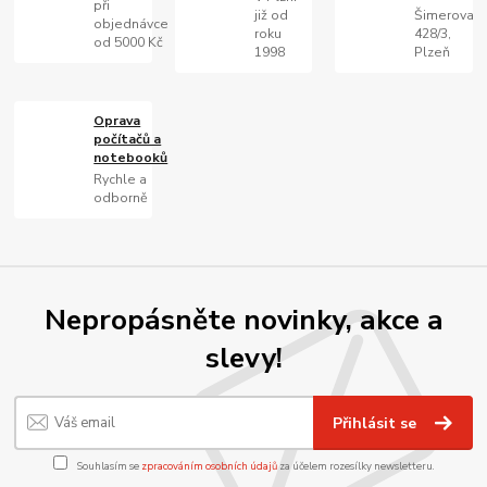
při
již od
Šimerova
objednávce
roku
428/3,
od 5000 Kč
1998
Plzeň
Oprava
počítačů a
notebooků
Rychle a
odborně
Nepropásněte novinky, akce a
slevy!
Přihlásit se
Souhlasím se
zpracováním osobních údajů
za účelem rozesílky newsletteru.