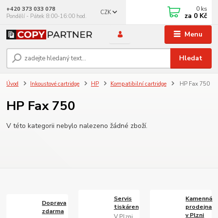
0
ks
+420 373 033 078
CZK
za
0 Kč
Pondělí - Pátek 8:00-16:00 hod.
Menu
Hledat
Úvod
Inkoustové cartridge
HP
Kompatibilní cartridge
HP Fax 750
HP Fax 750
V této kategorii nebylo nalezeno žádné zboží.
Servis
Kamenná
Doprava
tiskáren
prodejna
zdarma
v Plzni
V Plzni